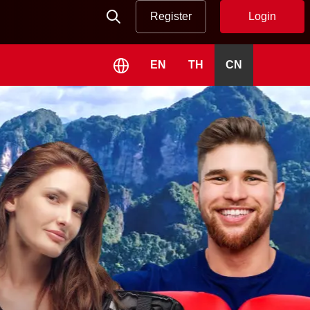
Register
Login
EN
TH
CN