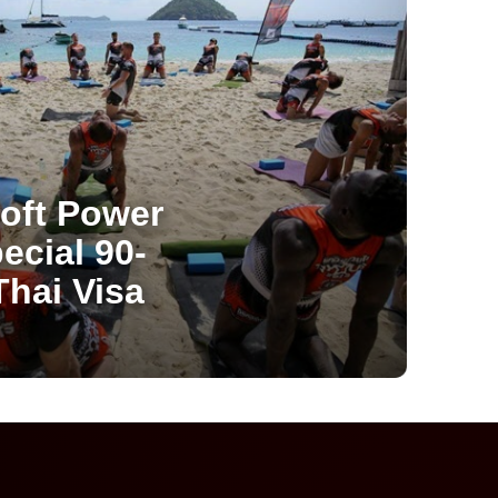
oft Power
ecial 90-
hai Visa